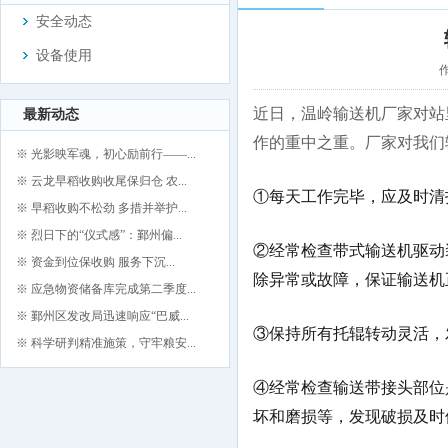
安全动态
设备使用
作
近日，温岭输送机厂家对站
最新动态
作的重中之重。厂家对我们
※ 光影映军魂，初心励前行——...
※ 云龙早稻收购收尾保归仓 农...
①每天工作完毕，应及时清
※ 早稻收购不松劲 多措并举护...
※ 烈日下的“仪式感”：鄞州偏...
②经常检查带式输送机驱动
※ 资金到位保收购 服务下沉...
除异常或故障，保证输送机
※ 应急物资储备库完成第二季度...
※ 鄞州区发改局迅速响应“巴威...
③保持所有托辊转动灵活，
※ 科学研判精准施策，守牢粮安...
④经常检查输送带接头部位
坏和磨损等，发现破损及时