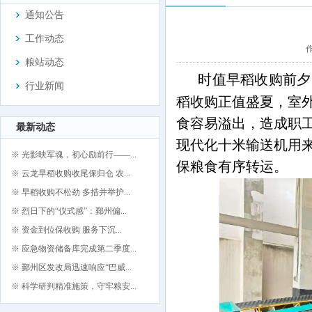
通知公告
工作动态
作
粮站动态
时值早稻收购前夕
行业新闻
稻收购正值盛夏，室
食容易溢出，造成职
最新动态
现代化十米输送机用
※ 光影映军魂，初心励前行——...
保粮食有序转运。
※ 云龙早稻收购收尾保归仓 农...
※ 早稻收购不松劲 多措并举护...
※ 烈日下的“仪式感”：鄞州偏...
※ 资金到位保收购 服务下沉...
※ 应急物资储备库完成第二季度...
※ 鄞州区发改局迅速响应“巴威...
※ 科学研判精准施策，守牢粮安...