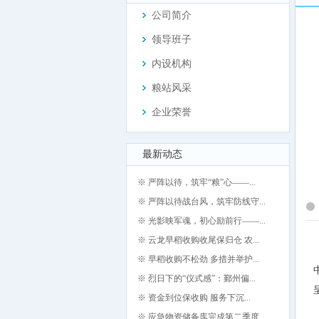
公司简介
领导班子
内设机构
粮站风采
企业荣誉
最新动态
※ 严阵以待，筑牢“粮”心——...
※ 严阵以待战台风，筑牢防线守...
※ 光影映军魂，初心励前行——...
※ 云龙早稻收购收尾保归仓 农...
※ 早稻收购不松劲 多措并举护...
※ 烈日下的“仪式感”：鄞州偏...
※ 资金到位保收购 服务下沉...
※ 应急物资储备库完成第二季度...