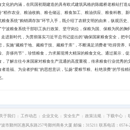
食文化的内涵，在民国初期建造的具有欧式建筑风格的陈鑑桥老粮站打造成
分“稻作农业、粮油收购、粮仓储运、粮食加工、粮油供应、粮食科教、新
代粮食系统“购销调存加”环节入手，既介绍了农耕文明的由来，纵观历史
了宁波粮食系统干部职工执行政策、坚守岗位，保粮为国、保粮为民的胸
走进新时代，为贯彻落实习近平总书记提出的“确保国家粮食安全，把中
想，实施“藏粮于地、藏粮于技、藏粮于库”，不断满足消费者“吃得营养、
俭、弃侈尚节”，珍惜粮食，力求展现博大精深的粮食文化。通过展示，
食，了解古往今来国家对粮食生产流通的高度重视，传承粮食行业优秀的
食者造福、为业者护航”的思想意识，弘扬“爱粮节粮、杜绝浪费”的节俭
化。
关于我们
工作动态
企业文化
安全生产
政策法规
下载中心
|
|
|
|
|
|
波市鄞州区惠风东路257号鄞州商务大厦 邮编：315211 联系电话：0574-288