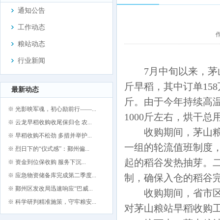
通知公告
工作动态
作
粮站动态
行业新闻
7
月中旬以来，茅
斤早稻，其中订单15
最新动态
斤。由于今年持续高温
※ 光影映军魂，初心励前行——...
1000斤左右，烘干
※ 云龙早稻收购收尾保归仓 农...
收购期间，茅山粮
※ 早稻收购不松劲 多措并举护...
一组的轮流值班制度
※ 烈日下的“仪式感”：鄞州偏...
起的稻谷发热抽芽。
※ 资金到位保收购 服务下沉...
※ 应急物资储备库完成第二季度...
制，确保入仓的稻谷
※ 鄞州区发改局迅速响应“巴威...
收购期间，省市
※ 科学研判精准施策，守牢粮安...
对茅山粮站早稻收购