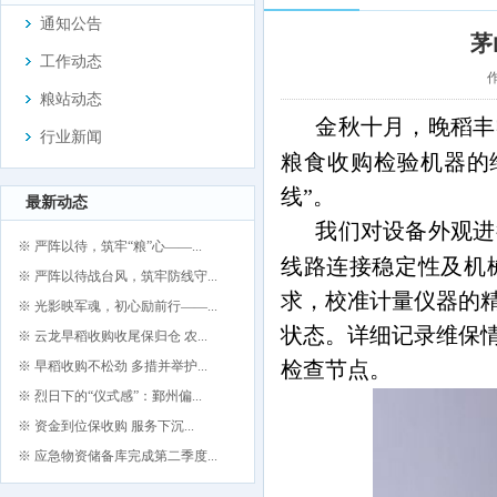
通知公告
茅
工作动态
作
粮站动态
金秋十月，晚稻丰
行业新闻
粮食收购检验机器的
线”。
最新动态
我们对设备外观进
※ 严阵以待，筑牢“粮”心——...
线路连接稳定性及机
※ 严阵以待战台风，筑牢防线守...
求，校准计量仪器的
※ 光影映军魂，初心励前行——...
状态。详细记录维保
※ 云龙早稻收购收尾保归仓 农...
检查节点。
※ 早稻收购不松劲 多措并举护...
※ 烈日下的“仪式感”：鄞州偏...
※ 资金到位保收购 服务下沉...
※ 应急物资储备库完成第二季度...